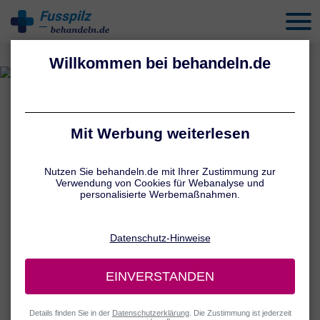
Fusspilz
behandeln
UNSERE AUTOREN
Jennifer Hamatschek
Chefredaktion Medizin und Pharmazie
Jennifer Hamatschek ist eine renommierte Fachjournalistin für
Medizin und Gesundheit, die seit über 15 Jahren komplexe
medizinische Inhalte zielgruppengerecht aufbereitet.
Ihr interdisziplinäres Studium der Germanistik und Pharmazie an
der Ludwig-Maximilians-Universität München (LMU) bildet die
Grundlage für ihre besondere Kombination aus sprachlicher
Präzision und fachlich fundiertem Gesundheitswissen.
Nach ersten journalistischen Stationen im Gesundheitsfernsehen,