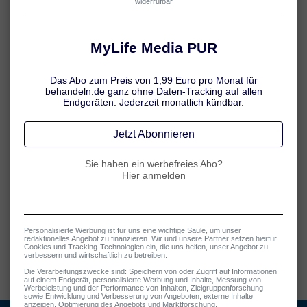
unter anderem für den Bayerischen Rundfunk (BR), wechselte sie in
den Fachverlag. Seit 2009 ist sie Chef-Medizinredakteurin beim
DVGE Deutschen Verlag für Gesundheit und Ernährung sowie bei
der MyLife Media GmbH.
Jennifer steht für evidenzbasierte, verständlich formulierte und
medienübergreifend einsetzbare Gesundheitsinformationen –
sowohl für Laien als auch Fachpublikum.
Über uns – behandeln.de
Jennifer Hamatschek
Tatiana Schmid
Sandra Winter