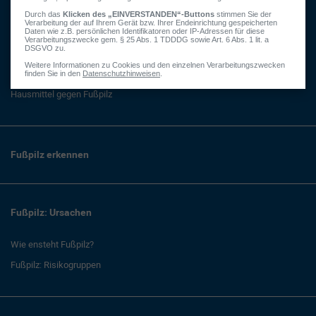
Fußpilz behandeln
Fußpilz: Behandlung im Überblick
Hilfe aus der Apotheke
Hausmittel gegen Fußpilz
Fußpilz erkennen
Fußpilz: Ursachen
Wie ensteht Fußpilz?
Fußpilz: Risikogruppen